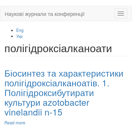
Skip
Наукові журнали та конференції
Toggl
to
naviga
main
content
Eng
Укр
полігідроксіалканоати
Біосинтез та характеристики
полігідроксіалканоатів. 1.
Полігідроксибутирати
культури azotobacter
vinelandii n-15
Read more
about
Біосинтез