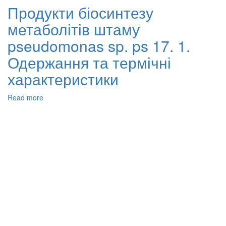
та
Продукти біосинтезу
характеристики
метаболітів штаму
полігідроксіалканоатів.
1.
pseudomonas sp. ps 17. 1.
Полігідроксибутирати
культури
Одержання та термічні
azotobacter
характеристики
vinelandii
n-
15
Read more
about
Продукти
біосинтезу
метаболітів
штаму
pseudomonas
sp.
ps
17.
1.
Одержання
та
термічні