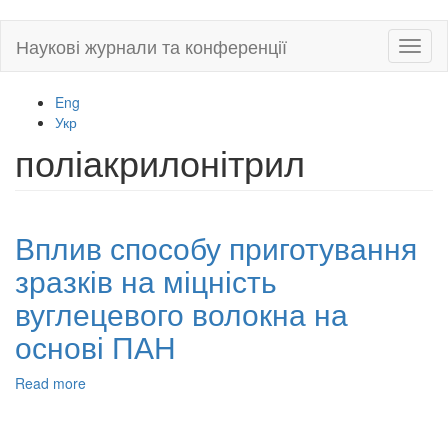
Skip
Наукові журнали та конференції
Toggl
to
naviga
main
content
Eng
Укр
поліакрилонітрил
Вплив способу приготування
зразків на міцність
вуглецевого волокна на
основі ПАН
Read more
about
Вплив
способу
приготування