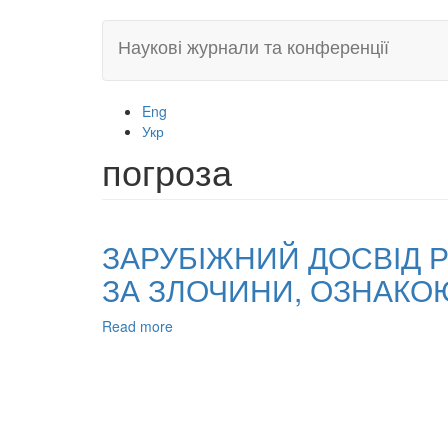
Skip
Наукові журнали та конференції
to
main
content
Eng
Укр
погроза
ЗАРУБІЖНИЙ ДОСВІД Р
ЗА ЗЛОЧИНИ, ОЗНАКО
Read more
about
ЗАРУБІЖНИЙ
ДОСВІД
РЕГЛАМЕНТАЦІЇ
КРИМІНАЛЬНОЇ
ВІДПОВІДАЛЬНОСТІ
ЗА