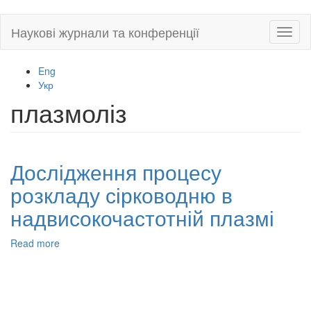
Skip
Наукові журнали та конференції
Toggl
to
naviga
main
content
Eng
Укр
плазмоліз
Дослідження процесу
розкладу сірководню в
надвисокочастотній плазмі
Read more
about
Дослідження
процесу
розкладу
сірководню