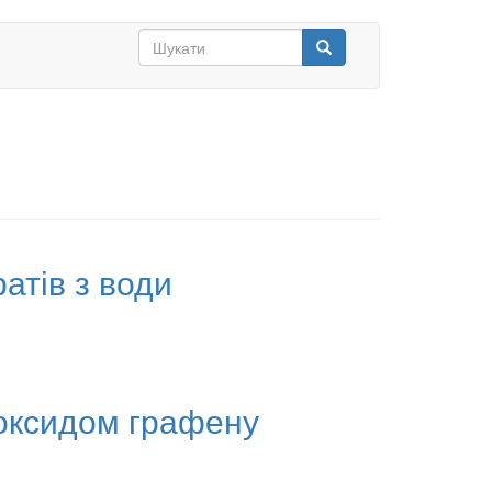
Search
form
Шукати
атів з води
ооксидом графену