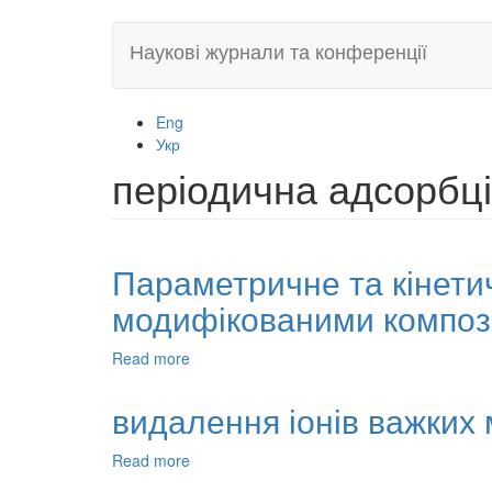
Skip
Наукові журнали та конференції
to
main
content
Eng
Укр
періодична адсорбц
Параметричне та кінети
модифікованими компози
Read more
about
Параметричне
та
видалення іонів важких
кінетичне
дослідження
Read more
about
видалення
видалення
нітратів