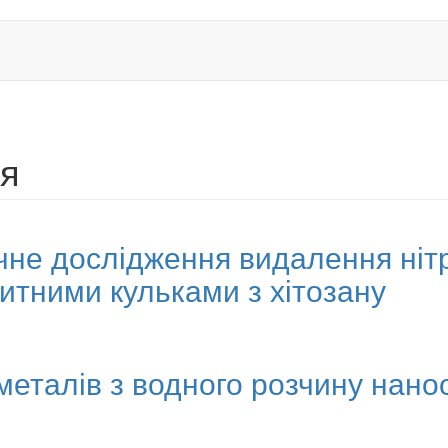
ія
чне дослідження видалення нітр
тними кульками з хітозану
 металів з водного розчину нан