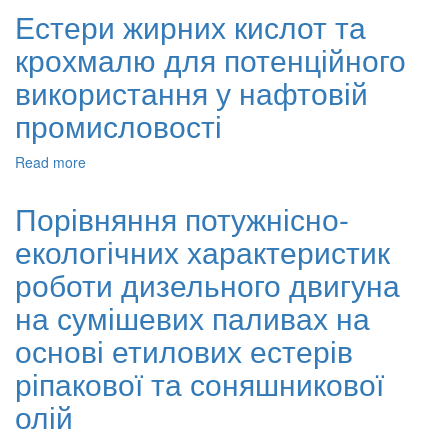
сирої
біодизеля
Естери жирних кислот та
пальмової
з
олії
крохмалю для потенційного
використаної
в
кулінарної
використання у нафтовій
лабораторних
олії
масштабах
за
промисловості
участю
каталізатора
Read more
about
сао
Естери
одержаного
жирних
Порівняння потужнісно-
з
кислот
відходів
екологічних характеристик
та
костей
крохмалю
тварин
роботи дизельного двигуна
для
потенційного
на сумішевих паливах на
використання
основі етилових естерів
у
нафтовій
ріпакової та соняшникової
промисловості
олій