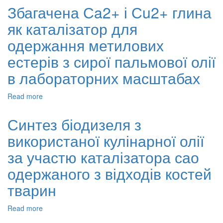
процесу
Збагачена Сa2+ і Сu2+ глина
переестерифікації
як каталізатор для
пальмової
олії
одержання метилових
в
метилові
естерів з сирої пальмової олії
естери
в лабораторних масштабах
за
допомогою
біокаталізаторів
Read more
about
ароматичних
Збагачена
сполук
Сa2+
Синтез біодизеля з
і
використаної кулінарної олії
Сu2+
глина
за участю каталізатора сао
як
каталізатор
одержаного з відходів костей
для
тварин
одержання
метилових
естерів
Read more
about
з
Синтез