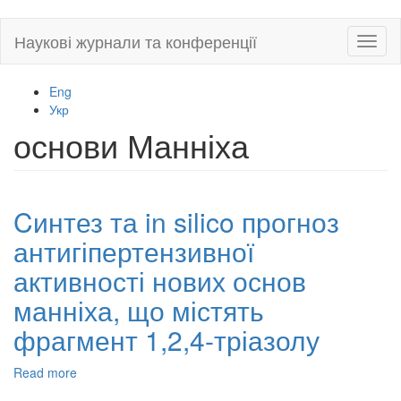
Skip
Наукові журнали та конференції
Toggl
to
naviga
main
content
Eng
Укр
основи Манніха
Cинтез та in silico прогноз
антигіпертензивної
активності нових основ
манніха, що містять
фрагмент 1,2,4-тріазолу
Read more
about
Cинтез