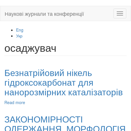
Skip
Наукові журнали та конференції
Toggl
to
naviga
main
content
Eng
Укр
осаджувач
Безнатрійовий нікель
гідроксокарбонат для
нанорозмірних каталізаторів
Read more
about
Безнатрійовий
нікель
ЗАКОНОМІРНОСТІ
гідроксокарбонат
ОДЕРЖАННЯ, МОРФОЛОГІЯ
для