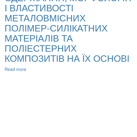
нанорозмірних
І ВЛАСТИВОСТІ
каталізаторів
МЕТАЛОВМІСНИХ
ПОЛІМЕР-СИЛІКАТНИХ
МАТЕРІАЛІВ ТА
ПОЛІЕСТЕРНИХ
КОМПОЗИТІВ НА ЇХ ОСНОВІ
Read more
about
ЗАКОНОМІРНОСТІ
ОДЕРЖАННЯ,
МОРФОЛОГІЯ
І
ВЛАСТИВОСТІ
МЕТАЛОВМІСНИХ
ПОЛІМЕР-
СИЛІКАТНИХ
МАТЕРІАЛІВ
ТА
ПОЛІЕСТЕРНИХ