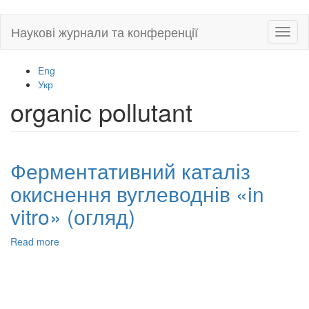
Skip
Наукові журнали та конференції
Toggl
to
naviga
main
content
Eng
Укр
organic pollutant
Ферментативний каталіз
окиснення вуглеводнів «in
vitro» (огляд)
Read more
about
Ферментативний
каталіз
окиснення
вуглеводнів