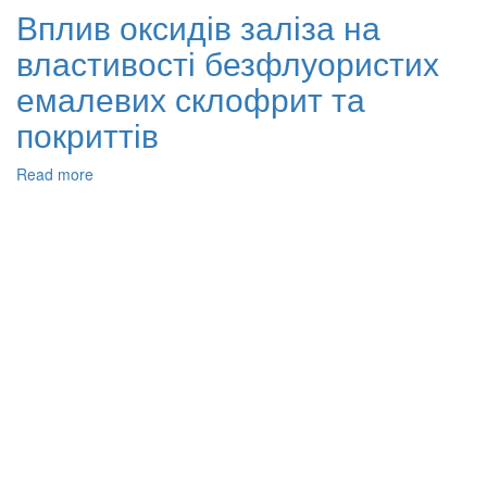
корозії
Вплив оксидів заліза на
обладнання
властивості безфлуористих
установок
гасіння
емалевих склофрит та
коксу
від
покриттів
якості
біохімічно
Read more
about
очищених
Вплив
вод
оксидів
коксохімічного
заліза
виробництва
на
властивості
безфлуористих
емалевих
склофрит
та
покриттів