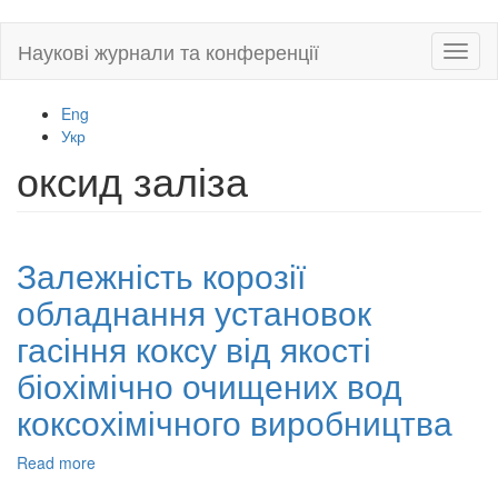
Skip
Наукові журнали та конференції
Toggl
to
naviga
main
content
Eng
Укр
оксид заліза
Залежність корозії
обладнання установок
гасіння коксу від якості
біохімічно очищених вод
коксохімічного виробництва
Read more
about
Залежність