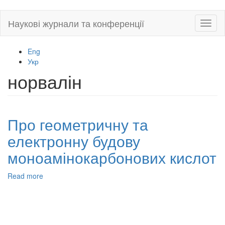
Skip
Наукові журнали та конференції
Toggl
to
naviga
main
content
Eng
Укр
норвалін
Про геометричну та
електронну будову
моноамінокарбонових кислот
Read more
about
Про
геометричну
та
електронну