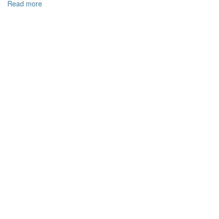
Read more
about
ВИМОГИ
ДО
ТЕХНІКИ
ТВОРЕННЯ
НОРМАТИВНО-
ПРАВОВИХ
ДОГОВОРІВ:
ЗАГАЛЬНА
ХАРАКТЕРИСТИКА