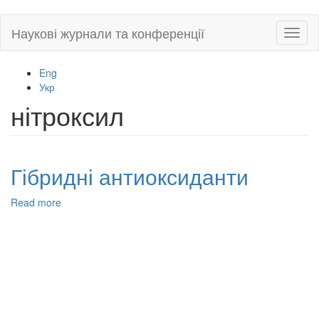
Skip
Наукові журнали та конференції
Toggl
to
naviga
main
content
Eng
Укр
нітроксил
Гібридні антиоксиданти
Read more
about
Гібридні
антиоксиданти