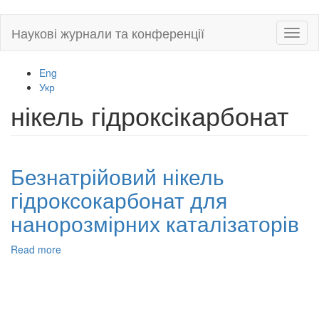
Skip
Наукові журнали та конференції
Toggl
to
naviga
main
content
Eng
Укр
нікель гідроксікарбонат
Безнатрійовий нікель
гідроксокарбонат для
нанорозмірних каталізаторів
Read more
about
Безнатрійовий
нікель
гідроксокарбонат
для