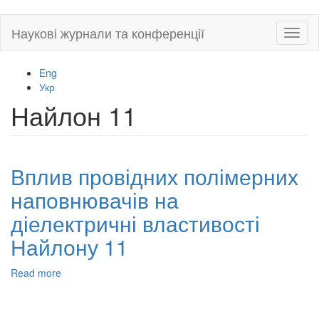
Skip
Наукові журнали та конференції
Toggl
to
naviga
main
content
Eng
Укр
Найлон 11
Вплив провідних полімерних
наповнювачів на
діелектричні властивості
Найлону 11
Read more
about
Вплив
провідних
полімерних