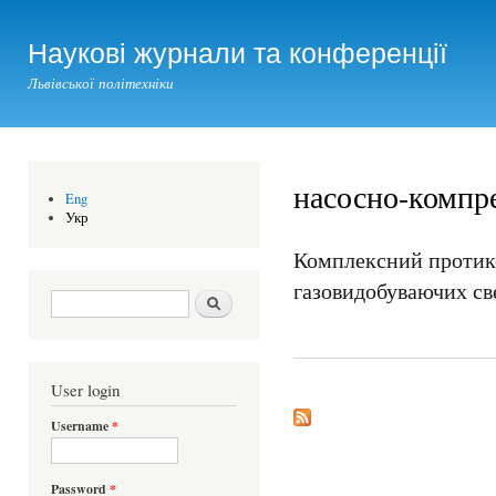
Ski
mai
Наукові журнали та конференції
con
Львівської політехніки
насосно-компр
Eng
Укр
Комплексний протико
газовидобуваючих св
Search form
Шукати
User login
Username
*
Password
*