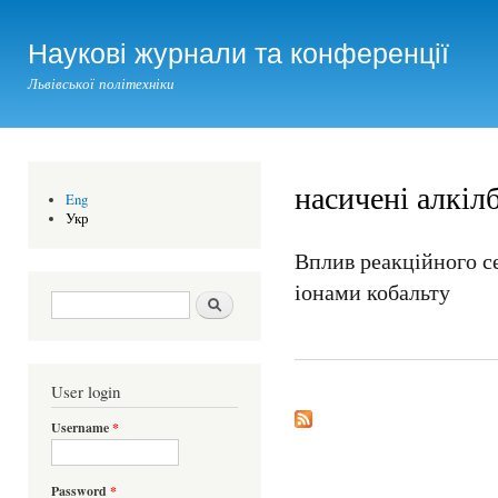
Ski
mai
Наукові журнали та конференції
con
Львівської політехніки
насичені алкіл
Eng
Укр
Вплив реакційного с
іонами кобальту
Search form
Шукати
User login
Username
*
Password
*