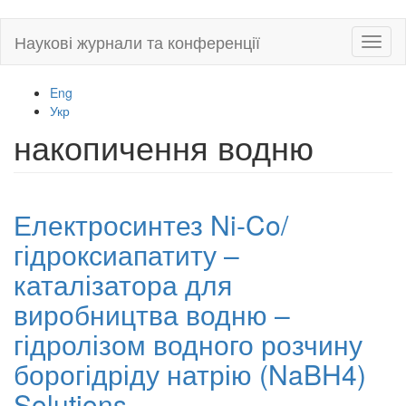
Skip
Наукові журнали та конференції
Toggl
to
naviga
main
content
Eng
Укр
накопичення водню
Електросинтез Ni-Co/
гідроксиапатиту –
каталізатора для
виробництва водню –
гідролізом водного розчину
борогідріду натрію (NaBH4)
Solutions