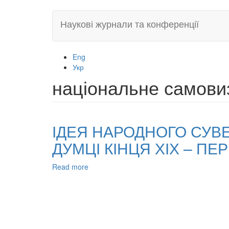
Skip
Наукові журнали та конференції
to
main
content
Eng
Укр
національне самови
ІДЕЯ НАРОДНОГО СУВЕ
ДУМЦІ КІНЦЯ ХІХ – ПЕР
Read more
about
ІДЕЯ
НАРОДНОГО
СУВЕРЕНІТЕТУ
В
УКРАЇНСЬКІЙ
ПОЛІТИКО-