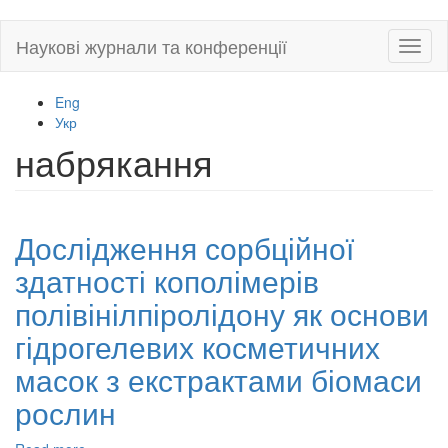
Skip
Наукові журнали та конференції
Toggl
to
naviga
main
content
Eng
Укр
набрякання
Дослідження сорбційної
здатності кополімерів
полівінілпіролідону як основи
гідрогелевих косметичних
масок з екстрактами біомаси
рослин