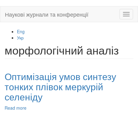
Skip
Наукові журнали та конференції
Toggl
to
naviga
main
content
Eng
Укр
морфологічний аналіз
Оптимізація умов синтезу
тонких плівок меркурій
селеніду
Read more
about
Оптимізація
умов
синтезу
тонких