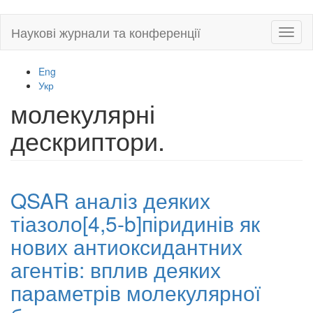
Skip
Наукові журнали та конференції
Toggl
to
naviga
main
content
Eng
Укр
молекулярні
дескриптори.
QSAR аналіз деяких
тіазоло[4,5-b]піридинів як
нових антиоксидантних
агентів: вплив деяких
параметрів молекулярної