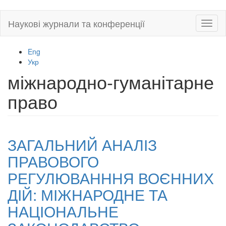
Skip
Наукові журнали та конференції
Toggl
to
naviga
main
content
Eng
Укр
міжнародно-гуманітарне
право
ЗАГАЛЬНИЙ АНАЛІЗ
ПРАВОВОГО
РЕГУЛЮВАНННЯ ВОЄННИХ
ДІЙ: МІЖНАРОДНЕ ТА
НАЦІОНАЛЬНЕ