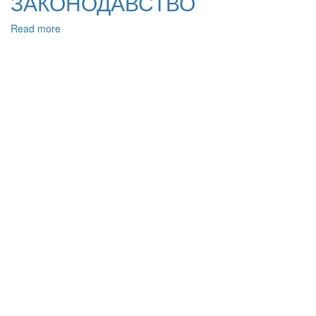
ЗАКОНОДАВСТВО
Read more
about
ЗАГАЛЬНИЙ
АНАЛІЗ
ПРАВОВОГО
РЕГУЛЮВАНННЯ
ВОЄННИХ
ДІЙ:
МІЖНАРОДНЕ
ТА
НАЦІОНАЛЬНЕ
ЗАКОНОДАВСТВО