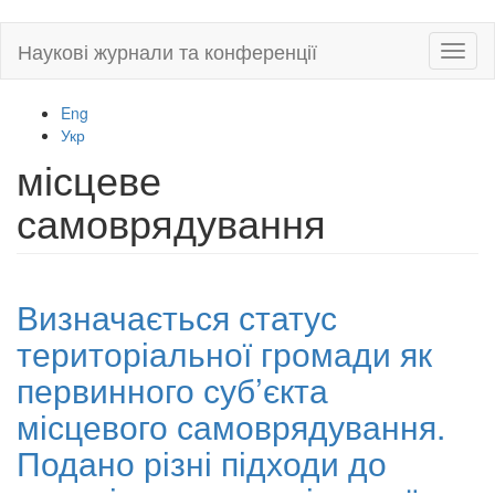
Skip
Наукові журнали та конференції
Toggl
to
naviga
main
content
Eng
Укр
місцеве
самоврядування
Визначається статус
територіальної громади як
первинного суб’єкта
місцевого самоврядування.
Подано різні підходи до