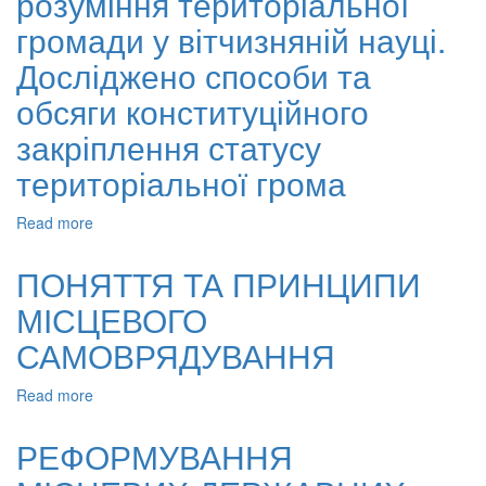
розуміння територіальної
громади у вітчизняній науці.
Досліджено способи та
обсяги конституційного
закріплення статусу
територіальної грома
Read more
about
Визначається
статус
ПОНЯТТЯ ТА ПРИНЦИПИ
територіальної
МІСЦЕВОГО
громади
як
САМОВРЯДУВАННЯ
первинного
суб’єкта
Read more
about
місцевого
ПОНЯТТЯ
самоврядування.
ТА
Подано
РЕФОРМУВАННЯ
ПРИНЦИПИ
різні
МІСЦЕВОГО
підходи