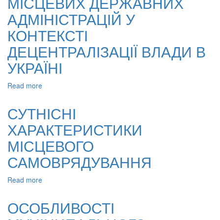
МІСЦЕВИХ ДЕРЖАВНИХ
САМОВРЯДУВАННЯ
до
АДМІНІСТРАЦІЙ У
розуміння
територіальної
КОНТЕКСТІ
громади
ДЕЦЕНТРАЛІЗАЦІЇ ВЛАДИ В
у
вітчизняній
УКРАЇНІ
науці.
Досліджено
Read more
about
способи
РЕФОРМУВАННЯ
та
МІСЦЕВИХ
обсяги
СУТНІСНІ
ДЕРЖАВНИХ
конституційного
ХАРАКТЕРИСТИКИ
АДМІНІСТРАЦІЙ
закріплення
У
статусу
МІСЦЕВОГО
КОНТЕКСТІ
територіальної
ДЕЦЕНТРАЛІЗАЦІЇ
грома
САМОВРЯДУВАННЯ
ВЛАДИ
В
Read more
about
УКРАЇНІ
СУТНІСНІ
ХАРАКТЕРИСТИКИ
ОСОБЛИВОСТІ
МІСЦЕВОГО
САМОВРЯДУВАННЯ