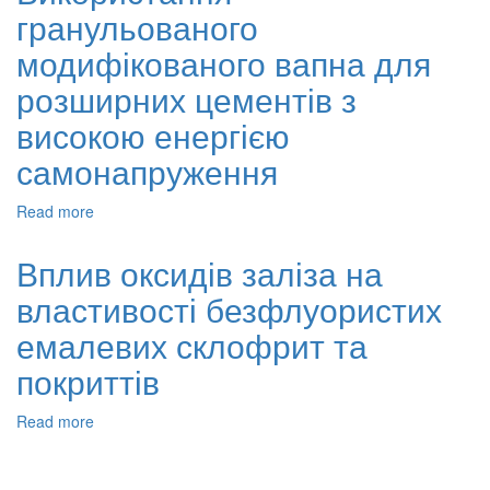
гранульованого
сплаву
Родент
модифікованого вапна для
на
основі
розширних цементів з
Ni-
високою енергією
Cr-
Mo
самонапруження
Read more
about
Використання
гранульованого
Вплив оксидів заліза на
модифікованого
властивості безфлуористих
вапна
для
емалевих склофрит та
розширних
цементів
покриттів
з
високою
Read more
about
енергією
Вплив
самонапруження
оксидів
заліза