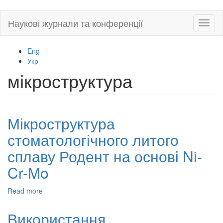
Skip
Наукові журнали та конференції
Toggl
to
naviga
main
content
Eng
Укр
мікроструктура
Мікроструктура
стоматологічного литого
сплаву Родент на основі Ni-
Cr-Mo
Read more
about
Мікроструктура
стоматологічного
Використання
литого