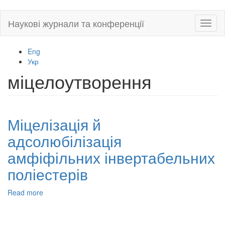
Skip
Наукові журнали та конференції
Toggl
to
naviga
main
content
Eng
Укр
міцелоутворення
Міцелізація й
адсолюбілізація
амфіфільних інвертабельних
поліестерів
Read more
about
Міцелізація
й
адсолюбілізація