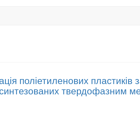
ація поліетиленових пластиків 
 синтезованих твердофазним м