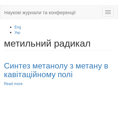
Skip
Наукові журнали та конференції
Toggl
to
naviga
main
content
Eng
Укр
метильний радикал
Синтез метанолу з метану в
кавітаційному полі
Read more
about
Синтез
метанолу
з
метану
в
кавітаційному