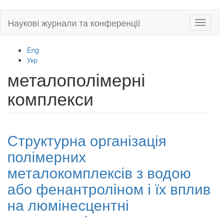
Skip
Наукові журнали та конференції
Toggl
to
naviga
main
content
Eng
Укр
металополімерні
комплекси
Структурна організація
полімерних
металокомплексів з водою
або фенантроліном і їх вплив
на люмінесцентні