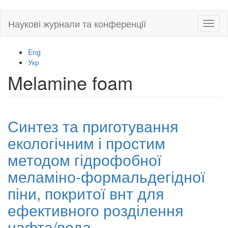
Skip
Наукові журнали та конференції
Toggl
to
naviga
main
content
Eng
Укр
Melamine foam
Синтез та приготування
екологічним і простим
методом гідрофобної
меламіно-формальдегідної
піни, покритої внт для
ефективного розділення
нафта/вода