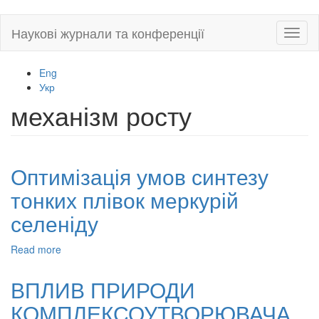
Skip
Наукові журнали та конференції
Toggl
to
naviga
main
content
Eng
Укр
механізм росту
Оптимізація умов синтезу
тонких плівок меркурій
селеніду
Read more
about
Оптимізація
умов
ВПЛИВ ПРИРОДИ
синтезу
КОМПЛЕКСОУТВОРЮВАЧА
тонких