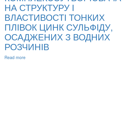
плівок
НА СТРУКТУРУ І
меркурій
селеніду
ВЛАСТИВОСТІ ТОНКИХ
ПЛІВОК ЦИНК СУЛЬФІДУ,
ОСАДЖЕНИХ З ВОДНИХ
РОЗЧИНІВ
Read more
about
ВПЛИВ
ПРИРОДИ
КОМПЛЕКСОУТВОРЮВАЧА
НА
СТРУКТУРУ
І
ВЛАСТИВОСТІ
ТОНКИХ
ПЛІВОК
ЦИНК
СУЛЬФІДУ,
ОСАДЖЕНИХ