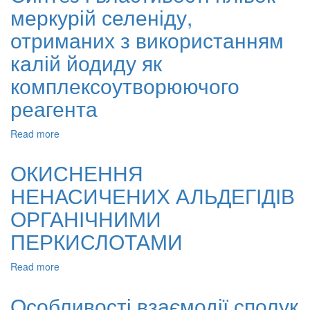
меркурій селеніду,
та
властивості
отриманих з використанням
епоксидних
смол,
калій йодиду як
модифікованих
комплексоутворюючого
адипіновою
кислотою
реагента
Read more
about
Синтез
і
ОКИСНЕННЯ
властивості
НЕНАСИЧЕНИХ АЛЬДЕГІДІВ
плівок
меркурій
ОРГАНІЧНИМИ
селеніду,
отриманих
ПЕРКИСЛОТАМИ
з
використанням
Read more
about
калій
ОКИСНЕННЯ
йодиду
НЕНАСИЧЕНИХ
Особливості взаємодії сполук
як
АЛЬДЕГІДІВ