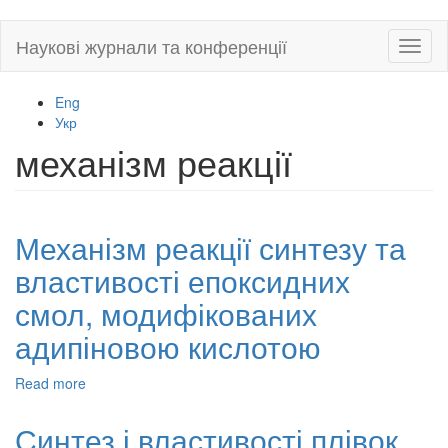
Skip
Наукові журнали та конференції
Toggl
to
naviga
main
content
Eng
Укр
механізм реакції
Механізм реакції синтезу та
властивості епоксидних
смол, модифікованих
адипіновою кислотою
Read more
about
Механізм
реакції
Синтез і властивості плівок
синтезу