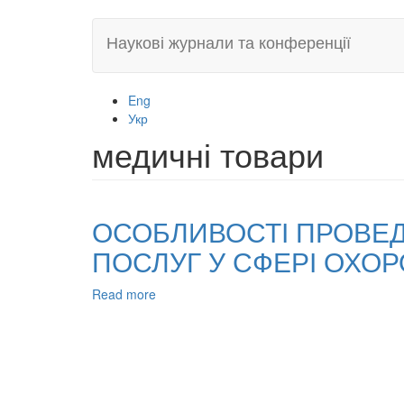
Skip
Наукові журнали та конференції
to
main
content
Eng
Укр
медичні товари
ОСОБЛИВОСТІ ПРОВЕДЕ
ПОСЛУГ У СФЕРІ ОХО
Read more
about
ОСОБЛИВОСТІ
ПРОВЕДЕННЯ
ПУБЛІЧНИХ
ЗАКУПІВЕЛЬ
ТОВАРІВ,
РОБІТ