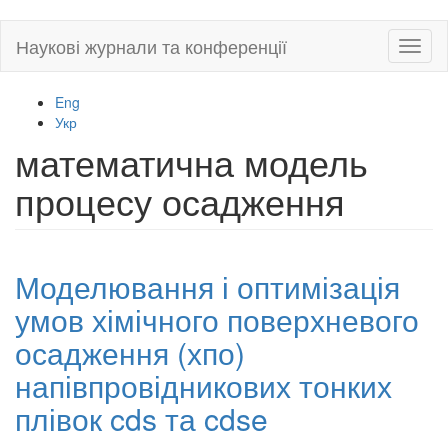
Skip
Наукові журнали та конференції
Toggl
to
naviga
main
content
Eng
Укр
математична модель
процесу осадження
Моделювання і оптимізація
умов хімічного поверхневого
осадження (хпо)
напівпровідникових тонких
плівок cds та cdse