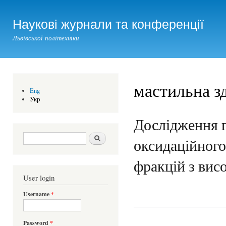
Ski
mai
Наукові журнали та конференції
con
Львівської політехніки
мастильна з
Eng
Укр
Дослідження г
Search form
Шукати
оксидаційного
фракцій з вис
User login
Username
*
Password
*