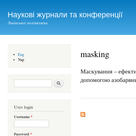
Ski
mai
Наукові журнали та конференції
con
Львівської політехніки
masking
Eng
Укр
Маскування – ефекти
допомогою азобарвни
Search form
Шукати
User login
Username
*
Password
*