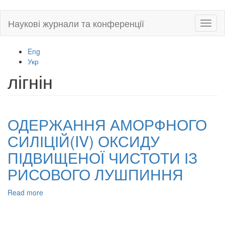
Skip
Наукові журнали та конференції
Toggl
to
naviga
main
content
Eng
Укр
лігнін
ОДЕРЖАННЯ АМОРФНОГО
СИЛІЦІЙ(IV) ОКСИДУ
ПІДВИЩЕНОЇ ЧИСТОТИ ІЗ
РИСОВОГО ЛУШПИННЯ
Read more
about
ОДЕРЖАННЯ
АМОРФНОГО
СИЛІЦІЙ(IV)