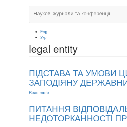
Skip
Наукові журнали та конференції
to
main
content
Eng
Укр
legal entity
ПІДСТАВА ТА УМОВИ Ц
ЗАПОДІЯНУ ДЕРЖАВН
Read more
about
ПІДСТАВА
ТА
ПИТАННЯ ВІДПОВІДАЛ
УМОВИ
НЕДОТОРКАННОСТІ П
ЦИВІЛЬНО-
ПРАВОВОЇ
ВІДПОВІДАЛЬНОСТІ