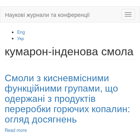
Skip
Наукові журнали та конференції
Toggl
to
naviga
main
content
Eng
Укр
кумарон-інденова смола
Смоли з кисневмісними
функційними групами, що
одержані з продуктів
переробки горючих копалин:
огляд досягнень
Read more
about
Смоли