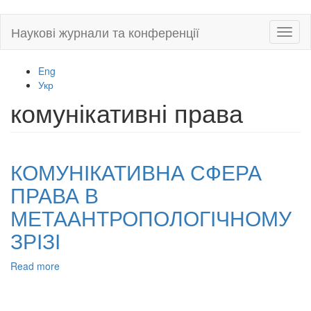
Skip
Наукові журнали та конференції
Toggl
to
naviga
main
content
Eng
Укр
комунікативні права
КОМУНІКАТИВНА СФЕРА
ПРАВА В
МЕТААНТРОПОЛОГІЧНОМУ
ЗРІЗІ
Read more
about
КОМУНІКАТИВНА
СФЕРА
ПРАВА