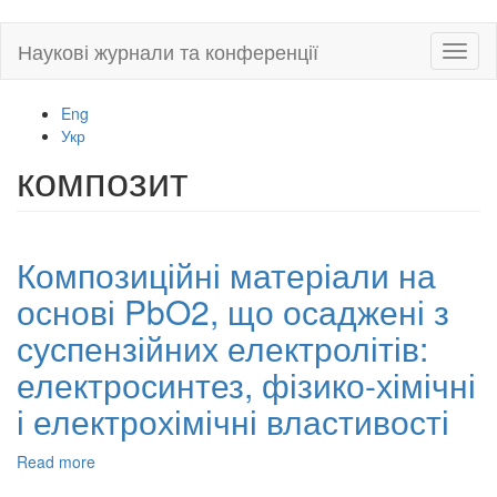
Skip
Наукові журнали та конференції
Toggl
to
naviga
main
content
Eng
Укр
композит
Композиційні матеріали на
основі PbO2, що осаджені з
суспензійних електролітів:
електросинтез, фізико-хімічні
і електрохімічні властивості
Read more
about
Композиційні