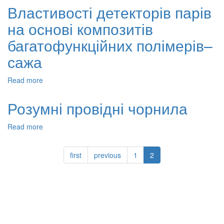
матеріали
Властивості детекторів парів
на
на основі композитів
основі
PbO2,
багатофункційних полімерів–
що
осаджені
сажа
з
суспензійних
Read more
about
електролітів:
Властивості
електросинтез,
детекторів
Розумні провідні чорнила
фізико-
парів
хімічні
на
і
Read more
about
основі
електрохімічні
Розумні
композитів
властивості
провідні
багатофункційних
first
previous
1
2
чорнила
полімерів–
сажа