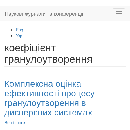
Skip
Наукові журнали та конференції
Toggl
to
naviga
main
content
Eng
Укр
коефіцієнт
гранулоутворення
Комплексна оцінка
ефективності процесу
гранулоутворення в
дисперсних системах
Read more
about
Комплексна