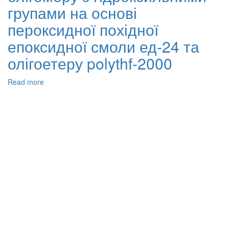
двохосновними
групами на основі
кислотами
пероксидної похідної
епоксидної смоли ед-24 та
олігоетеру polythf-2000
Read more
about
Синтез
та
застосування
олігомеру
з
гідроксильними
групами
на
основі
пероксидної
похідної
епоксидної
смоли
ед-24