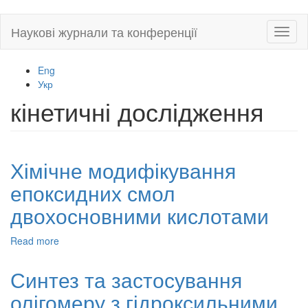
Skip
Наукові журнали та конференції
Toggl
to
naviga
main
content
Eng
Укр
кінетичні дослідження
Хімічне модифікування
епоксидних смол
двохосновними кислотами
Read more
about
Хімічне
модифікування
Синтез та застосування
епоксидних
олігомеру з гідроксильними
смол