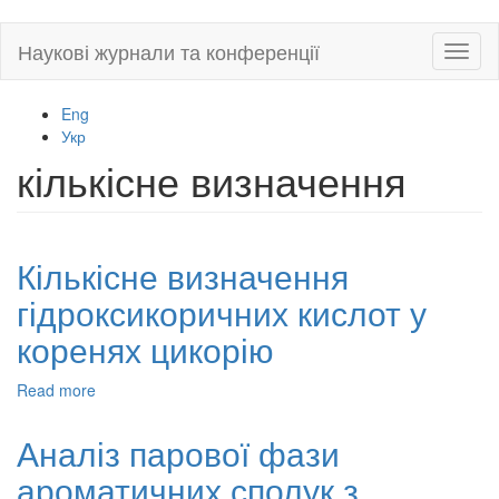
Skip
Наукові журнали та конференції
Toggl
to
naviga
main
content
Eng
Укр
кількісне визначення
Кількісне визначення
гідроксикоричних кислот у
коренях цикорію
Read more
about
Кількісне
визначення
Аналіз парової фази
гідроксикоричних
ароматичних сполук з
кислот