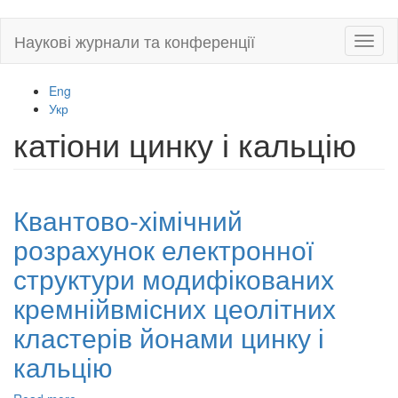
Skip
Наукові журнали та конференції
Toggl
to
naviga
main
content
Eng
Укр
катіони цинку і кальцію
Квантово-хімічний
розрахунок електронної
структури модифікованих
кремнійвмісних цеолітних
кластерів йонами цинку і
кальцію