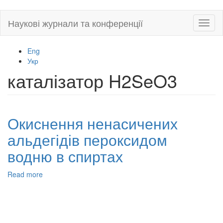
Skip
Наукові журнали та конференції
Toggl
to
naviga
main
content
Eng
Укр
каталізатор H2SeO3
Окиснення ненасичених
альдегідів пероксидом
водню в спиртах
Read more
about
Окиснення
ненасичених
альдегідів
пероксидом