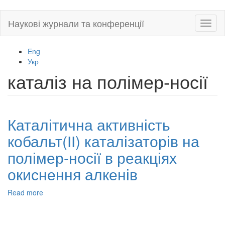
Skip
Наукові журнали та конференції
Toggl
to
naviga
main
content
Eng
Укр
каталіз на полімер-носії
Каталітична активність
кобальт(ІІ) каталізаторів на
полімер-носії в реакціях
окиснення алкенів
Read more
about
Каталітична
активність
кобальт(ІІ)