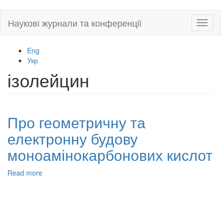
Skip
Наукові журнали та конференції
Toggl
to
naviga
main
content
Eng
Укр
ізолейцин
Про геометричну та
електронну будову
моноамінокарбонових кислот
Read more
about
Про
геометричну
та
електронну