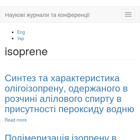
Skip
Наукові журнали та конференції
Toggl
to
naviga
main
content
Eng
Укр
isoprene
Синтез та характеристика
олігоізопрену, одержаного в
розчині алілового спирту в
присутності пероксиду водню
Read more
about
Синтез
та
Полімеризація ізопрену в
характеристика