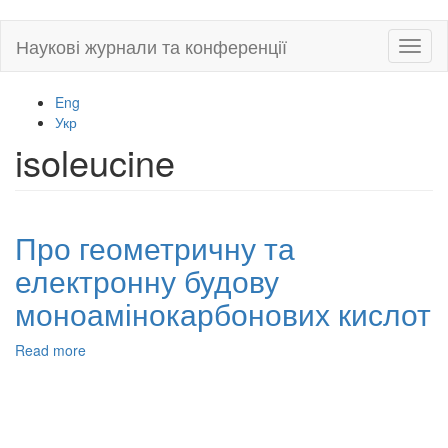
Skip
Наукові журнали та конференції
Toggl
to
naviga
main
content
Eng
Укр
isoleucine
Про геометричну та
електронну будову
моноамінокарбонових кислот
Read more
about
Про
геометричну
та
електронну